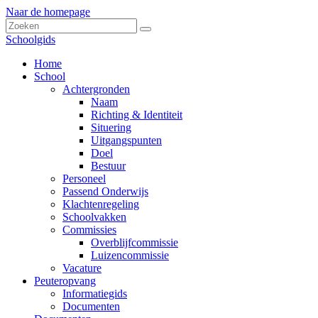
Naar de homepage
Schoolgids
Home
School
Achtergronden
Naam
Richting & Identiteit
Situering
Uitgangspunten
Doel
Bestuur
Personeel
Passend Onderwijs
Klachtenregeling
Schoolvakken
Commissies
Overblijfcommissie
Luizencommissie
Vacature
Peuteropvang
Informatiegids
Documenten