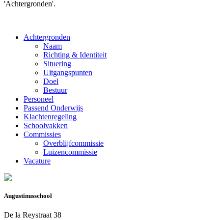
'Achtergronden'.
Achtergronden
Naam
Richting & Identiteit
Situering
Uitgangspunten
Doel
Bestuur
Personeel
Passend Onderwijs
Klachtenregeling
Schoolvakken
Commissies
Overblijfcommissie
Luizencommissie
Vacature
Augustinusschool
De la Reystraat 38