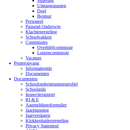
Situering
Uitgangspunten
Doel
Bestuur
Personeel
Passend Onderwijs
Klachtenregeling
Schoolvakken
Commissies
Overblijfcommissie
Luizencommissie
Vacature
Peuteropvang
Informatiegids
Documenten
Documenten
Schoolondersteuningsprofiel
Schoolgids
Inspectierapport
RI & E
Aanmeldingsformulier
Jaarplanning
Jaarverslagen
Klokkenluidersregeling
Privacy Statement