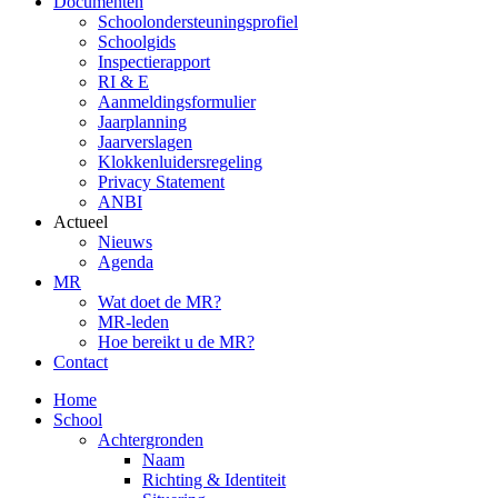
Documenten
Schoolondersteuningsprofiel
Schoolgids
Inspectierapport
RI & E
Aanmeldingsformulier
Jaarplanning
Jaarverslagen
Klokkenluidersregeling
Privacy Statement
ANBI
Actueel
Nieuws
Agenda
MR
Wat doet de MR?
MR-leden
Hoe bereikt u de MR?
Contact
Home
School
Achtergronden
Naam
Richting & Identiteit