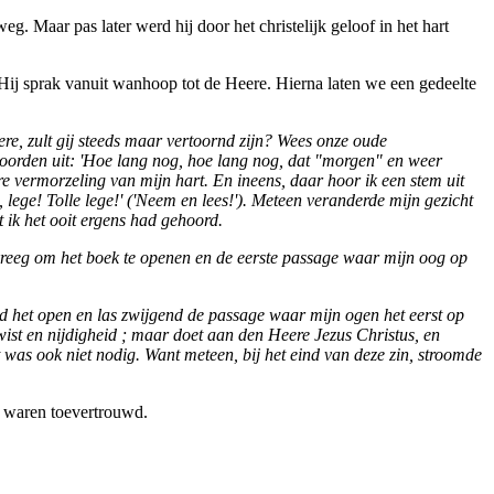
 Maar pas later werd hij door het christelijk geloof in het hart
n. Hij sprak vanuit wanhoop tot de Heere. Hierna laten we een gedeelte
ere, zult gij steeds maar vertoornd zijn? Wees onze oude
 woorden uit: 'Hoe lang nog, hoe lang nog, dat "morgen" en weer
 vermorzeling van mijn hart. En ineens, daar hoor ik een stem uit
, lege! Tolle lege!' ('Neem en lees!'). Meteen veranderde mijn gezicht
t ik het ooit ergens had gehoord.
kreeg om het boek te openen en de eerste passage waar mijn oog op
d het open en las zwijgend de passage waar mijn ogen het eerst op
twist en nijdigheid ; maar doet aan den Heere Jezus Christus, en
t was ook niet nodig. Want meteen, bij het eind van deze zin, stroomde
t waren toevertrouwd.