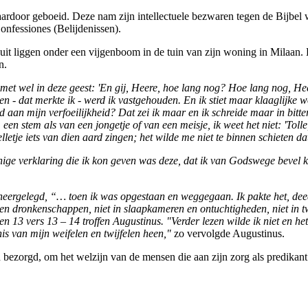
door geboeid. Deze nam zijn intellectuele bezwaren tegen de Bijbel weg.
onfessiones (Belijdenissen).
 languit liggen onder een vijgenboom in de tuin van zijn woning in Milaa
n.
 met wel in deze geest: 'En gij, Heere, hoe lang nog? Hoe lang nog, He
n - dat merkte ik - werd ik vastgehouden. En ik stiet maar klaaglijke
n mijn verfoeilijkheid? Dat zei ik maar en ik schreide maar in bittere
en stem als van een jongetje of van een meisje, ik weet het niet: 'Tolle
letje iets van dien aard zingen; het wilde me niet te binnen schieten da
nige verklaring die ik kon geven was deze, dat ik van Godswege bevel 
 neergelegd, “… toen ik was opgestaan en weggegaan. Ik pakte het, dee
en en dronkenschappen, niet in slaapkameren en ontuchtigheden, niet in 
n 13 vers 13 – 14 troffen Augustinus. "Verder lezen wilde ik niet en he
nis van mijn weifelen en twijfelen heen,"
zo vervolgde Augustinus.
bezorgd, om het welzijn van de mensen die aan zijn zorg als predikan