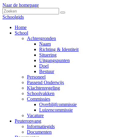
Naar de homepage
Schoolgids
Home
School
Achtergronden
Naam
Richting & Identiteit
Situering
Uitgangspunten
Doel
Bestuur
Personeel
Passend Onderwijs
Klachtenregeling
Schoolvakken
Commissies
Overblijfcommissie
Luizencommissie
Vacature
Peuteropvang
Informatiegids
Documenten