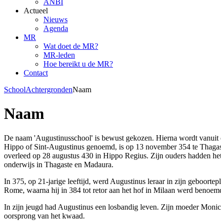
ANBI
Actueel
Nieuws
Agenda
MR
Wat doet de MR?
MR-leden
Hoe bereikt u de MR?
Contact
School
Achtergronden
Naam
Naam
De naam 'Augustinusschool' is bewust gekozen. Hierna wordt vanuit
Hippo of Sint-Augustinus genoemd, is op 13 november 354 te Thagast
overleed op 28 augustus 430 in Hippo Regius. Zijn ouders hadden het
onderwijs in Thagaste en Madaura.
In 375, op 21-jarige leeftijd, werd Augustinus leraar in zijn geboorte
Rome, waarna hij in 384 tot retor aan het hof in Milaan werd benoem
In zijn jeugd had Augustinus een losbandig leven. Zijn moeder Monica,
oorsprong van het kwaad.