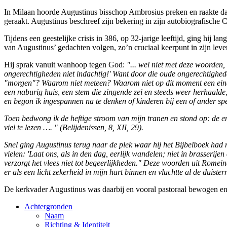
In Milaan hoorde Augustinus bisschop Ambrosius preken en raakte daar
geraakt. Augustinus beschreef zijn bekering in zijn autobiografische C
Tijdens een geestelijke crisis in 386, op 32-jarige leeftijd, ging hij
van Augustinus’ gedachten volgen, zo’n cruciaal keerpunt in zijn leve
Hij sprak vanuit wanhoop tegen God:
"... wel niet met deze woorden,
ongerechtigheden niet indachtig!' Want door die oude ongerechtighede
"morgen"? Waarom niet meteen? Waarom niet op dit moment een eind aa
een naburig huis, een stem die zingende zei en steeds weer herhaalde, e
en begon ik ingespannen na te denken of kinderen bij een of ander spel
Toen bedwong ik de heftige stroom van mijn tranen en stond op: de e
viel te lezen …. " (Belijdenissen, 8, XII, 29).
Snel ging Augustinus terug naar de plek waar hij het Bijbelboek had
vielen: 'Laat ons, als in den dag, eerlijk wandelen; niet in brasserij
verzorgt het vlees niet tot begeerlijkheden." Deze woorden uit Romeine
er als een licht zekerheid in mijn hart binnen en vluchtte al de duister
De kerkvader Augustinus was daarbij en vooral pastoraal bewogen en 
Achtergronden
Naam
Richting & Identiteit