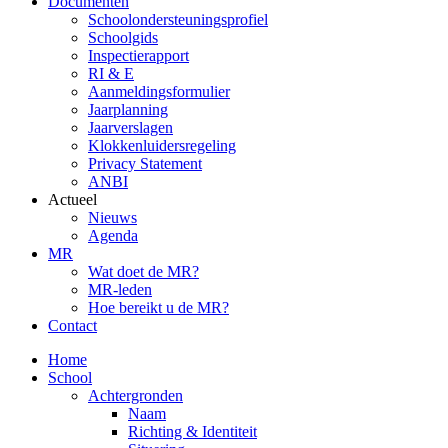
Documenten
Schoolondersteuningsprofiel
Schoolgids
Inspectierapport
RI & E
Aanmeldingsformulier
Jaarplanning
Jaarverslagen
Klokkenluidersregeling
Privacy Statement
ANBI
Actueel
Nieuws
Agenda
MR
Wat doet de MR?
MR-leden
Hoe bereikt u de MR?
Contact
Home
School
Achtergronden
Naam
Richting & Identiteit