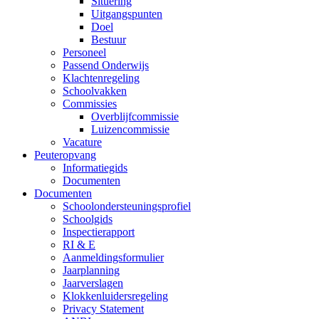
Situering
Uitgangspunten
Doel
Bestuur
Personeel
Passend Onderwijs
Klachtenregeling
Schoolvakken
Commissies
Overblijfcommissie
Luizencommissie
Vacature
Peuteropvang
Informatiegids
Documenten
Documenten
Schoolondersteuningsprofiel
Schoolgids
Inspectierapport
RI & E
Aanmeldingsformulier
Jaarplanning
Jaarverslagen
Klokkenluidersregeling
Privacy Statement