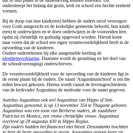
dat ze hun plaats in de samenleving kunnen innemen. Dit
onderstreept het belang dat gezin, kerk en school een hechte eenheid
vormen.
Bij de doop van hun kind(eren) hebben de ouders en/of verzorgers
voor Gods aangezicht en de kerkelijke gemeente beloofd, hun kind(-
eren) te onderwijzen en te doen onderwijzen in de voorzeiden leer,
opdat zij christelijk en godzalig opgevoed worden. Hieruit komt
naar voren dat de school een eigen verantwoordelijkheid heeft in de
opvoeding van de kinderen.
Ouders ondertekenen bij elke aangemelde leerling de
identiteitsverklaring
. Daarmee wordt de grondslag en het doel van
de school(vereniging) onderschreven.
De verantwoordelijkheid voor de opvoeding van de kinderen ligt in
de eerste plaats bij de ouders. De naam 'Augustinusschool' is om die
reden bewust gekozen. Hierna wordt vanuit de levensgeschiedenis
van de kerkvader Augustinus de motivatie voor de naam gegeven.
Aurelius Augustinus ook wel Augustinus van Hippo of Sint-
Augustinus genoemd, is op 13 november 354 te Thagaste geboren.
Augustinus was een zoon van Berberse ouders, de raadsheer
Patricius en Monica, een vrome christelijke vrouw. Augustinus
overleed op 28 augustus 430 in Hippo Regius.
Zijn ouders hadden het financieel niet breed. Desondanks trachtten
ze hem de beste opvoeding te geven. Augustinus genoot lager en