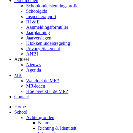
Documenten
Schoolondersteuningsprofiel
Schoolgids
Inspectierapport
RI & E
Aanmeldingsformulier
Jaarplanning
Jaarverslagen
Klokkenluidersregeling
Privacy Statement
ANBI
Actueel
Nieuws
Agenda
MR
Wat doet de MR?
MR-leden
Hoe bereikt u de MR?
Contact
Home
School
Achtergronden
Naam
Richting & Identiteit