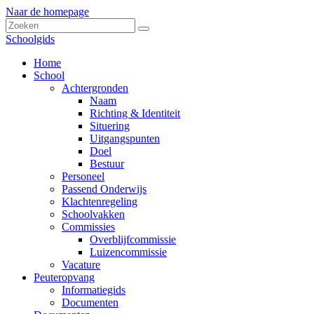
Naar de homepage
Schoolgids
Home
School
Achtergronden
Naam
Richting & Identiteit
Situering
Uitgangspunten
Doel
Bestuur
Personeel
Passend Onderwijs
Klachtenregeling
Schoolvakken
Commissies
Overblijfcommissie
Luizencommissie
Vacature
Peuteropvang
Informatiegids
Documenten