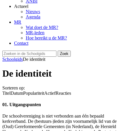
ANBI
Actueel
Nieuws
Agenda
MR
Wat doet de MR?
MR-leden
Hoe bereikt u de MR?
Contact
Schoolgids
De identiteit
De identiteit
Sorteren op:
Titel
Datum
Populariteit
Actief
Reacties
01. Uitgangspunten
De schoolvereniging is niet verbonden aan één bepaald
kerkverband. De (bestuurs-)leden zijn voornamelijk lid van de
(Oud) Gereformeerde Gemeenten (in Nederland), de Hersteld