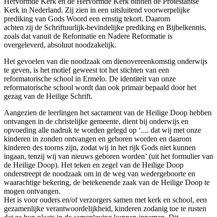
Hervormde Kerk en de Hervormde Kerk binnen de Protestantse
Kerk in Nederland. Zij zien in een uitsluitend voorwerpelijke
prediking van Gods Woord een ernstig tekort. Daarom
achten zij de Schriftuurlijk-bevindelijke prediking en Bijbelkennis,
zoals dat vanuit de Reformatie en Nadere Reformatie is
overgeleverd, absoluut noodzakelijk.
Het gevoelen van die noodzaak om dienovereenkomstig onderwijs
te geven, is het motief geweest tot het stichten van een
reformatorische school in Ermelo. De identiteit van onze
reformatorische school wordt dan ook primair bepaald door het
gezag van de Heilige Schrift.
Aangezien de leerlingen het sacrament van de Heilige Doop hebben
ontvangen in de christelijke gemeente, dient bij onderwijs en
opvoeding alle nadruk te worden gelegd op ‘.... dat wij met onze
kinderen in zonden ontvangen en geboren worden en daarom
kinderen des toorns zijn, zodat wij in het rijk Gods niet kunnen
ingaan, tenzij wij van nieuws geboren worden’ (uit het formulier van
de Heilige Doop). Het teken en zegel van de Heilige Doop
onderstreept de noodzaak om in de weg van wedergeboorte en
waarachtige bekering, de betekenende zaak van de Heilige Doop te
mogen ontvangen.
Het is voor ouders en/of verzorgers samen met kerk en school, een
gezamenlijke verantwoordelijkheid, kinderen zodanig toe te rusten