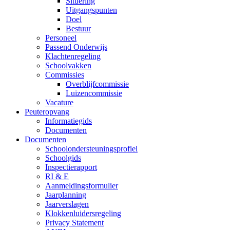
Situering
Uitgangspunten
Doel
Bestuur
Personeel
Passend Onderwijs
Klachtenregeling
Schoolvakken
Commissies
Overblijfcommissie
Luizencommissie
Vacature
Peuteropvang
Informatiegids
Documenten
Documenten
Schoolondersteuningsprofiel
Schoolgids
Inspectierapport
RI & E
Aanmeldingsformulier
Jaarplanning
Jaarverslagen
Klokkenluidersregeling
Privacy Statement