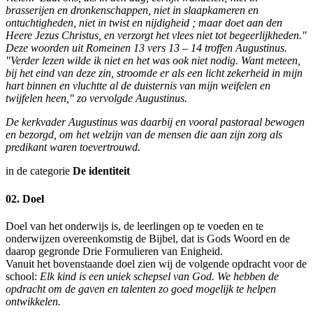
brasserijen en dronkenschappen, niet in slaapkameren en
ontuchtigheden, niet in twist en nijdigheid ; maar doet aan den
Heere Jezus Christus, en verzorgt het vlees niet tot begeerlijkheden."
Deze woorden uit Romeinen 13 vers 13 – 14 troffen Augustinus.
"Verder lezen wilde ik niet en het was ook niet nodig. Want meteen,
bij het eind van deze zin, stroomde er als een licht zekerheid in mijn
hart binnen en vluchtte al de duisternis van mijn weifelen en
twijfelen heen," zo vervolgde Augustinus.
De kerkvader Augustinus was daarbij en vooral pastoraal bewogen
en bezorgd, om het welzijn van de mensen die aan zijn zorg als
predikant waren toevertrouwd.
in de categorie
De identiteit
02. Doel
Doel van het onderwijs is, de leerlingen op te voeden en te
onderwijzen overeenkomstig de Bijbel, dat is Gods Woord en de
daarop gegronde Drie Formulieren van Enigheid.
Vanuit het bovenstaande doel zien wij de volgende opdracht voor de
school:
Elk kind is een uniek schepsel van God. We hebben de
opdracht om de gaven en talenten zo goed mogelijk te helpen
ontwikkelen.