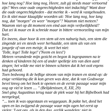
hoe lang nog? Hoe lang nog, Heere, zult gij steeds maar vertoornd
zijn? Wees onze oude ongerechtigheden niet indachtig!' Want door
die oude ongerechtigheden - dat merkte ik - werd ik vastgehouden.
En ik stiet maar klaaglijke woorden uit: 'Hoe lang nog, hoe lang
nog, dat "morgen" en weer "morgen"? Waarom niet meteen?
Waarom niet op dit moment een eind aan mijn verfoeilijkheid?
Dat zei ik maar en ik schreide maar in bittere vermorzeling van mijn
hart.
En ineens, daar hoor ik een stem uit een naburig huis, een stem die
zingende zei en steeds weer herhaalde, een stem als van een
jongetje of van een meisje, ik weet het niet:
'Tolle, lege! Tolle lege!' ('Neem en lees!')
Meteen veranderde mijn gezicht en begon ik ingespannen na te
denken of kinderen bij een of ander spelletje iets van dien aard
zingen; het wilde me niet te binnen schieten dat ik het ooit ergens
had gehoord.
Toen bedwong ik de heftige stroom van mijn tranen en stond op: de
enige verklaring die ik kon geven was deze, dat ik van Godswege
bevel kreeg om het boek te openen en de eerste passage waar mijn
oog op viel te lezen .... " (Belijdenissen, 8, XII, 29)
Snel ging Augustinus terug naar de plek waar hij het Bijbelboek had
neergelegd,
“... toen ik was opgestaan en weggegaan. Ik pakte het, deed het
open en las zwijgend de passage waar mijn ogen het eerst op
vielen: 'Laat ons, als in den dag, eerlijk wandelen; niet in