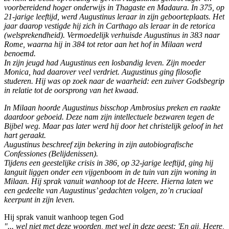
voorbereidend hoger onderwijs in Thagaste en Madaura. In 375, op
21-jarige leeftijd, werd Augustinus leraar in zijn geboorteplaats. Het
jaar daarop vestigde hij zich in Carthago als leraar in de retorica
(welsprekendheid). Vermoedelijk verhuisde Augustinus in 383 naar
Rome, waarna hij in 384 tot retor aan het hof in Milaan werd
benoemd.
In zijn jeugd had Augustinus een losbandig leven. Zijn moeder
Monica, had daarover veel verdriet. Augustinus ging filosofie
studeren. Hij was op zoek naar de waarheid: een zuiver Godsbegrip
in relatie tot de oorsprong van het kwaad.
In Milaan hoorde Augustinus bisschop Ambrosius preken en raakte
daardoor geboeid. Deze nam zijn intellectuele bezwaren tegen de
Bijbel weg. Maar pas later werd hij door het christelijk geloof in het
hart geraakt.
Augustinus beschreef zijn bekering in zijn autobiografische
Confessiones (Belijdenissen).
Tijdens een geestelijke crisis in 386, op 32-jarige leeftijd, ging hij
languit liggen onder een vijgenboom in de tuin van zijn woning in
Milaan. Hij sprak vanuit wanhoop tot de Heere. Hierna laten we
een gedeelte van Augustinus’ gedachten volgen, zo’n cruciaal
keerpunt in zijn leven.
Hij sprak vanuit wanhoop tegen God
"... wel niet met deze woorden, met wel in deze geest: 'En gij, Heere,